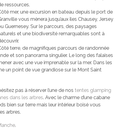
de ressources.
Côté mer, une excursion en bateau depuis le port de
Granville vous mènera jusqu’aux îles Chausey, Jersey
ou Guernesey. Sur le parcours, des paysages
naturels et une biodiversité remarquables sont à
écouvrir.
Côté terre, de magnifiques parcours de randonnée
de et son panorama singulier. Le long des falaises
ener avec une vue imprenable sur la mer. Dans les
me un point de vue grandiose sur le Mont Saint
hésitez pas à réserver l’une de nos
tentes glamping
nes dans les arbres
. Avec le charme d’une cabane
eds bien sur terre mais leur intérieur boisé vous
es arbres.
 Manche
.