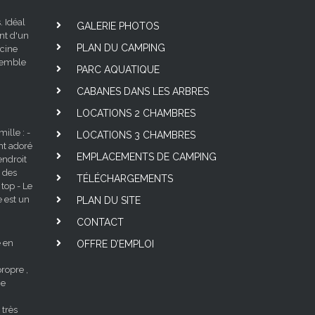
. Idéal
GALERIE PHOTOS
nt d'un
PLAN DU CAMPING
scine
nsemble
PARC AQUATIQUE
CABANES DANS LES ARBRES
LOCATIONS 2 CHAMBRES
lle : -
LOCATIONS 3 CHAMBRES
nt adoré
EMPLACEMENTS DE CAMPING
ndroit
 des
TÉLÉCHARGEMENTS
 top - Le
e est un
PLAN DU SITE
CONTACT
 en
OFFRE D’EMPLOI
ropre ,
ne
 très