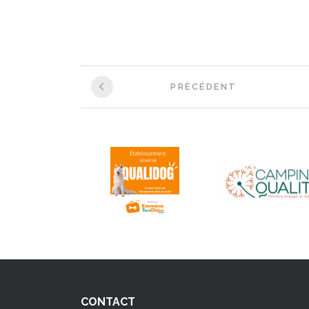
Navigation
PRÉCÉDENT
entre
les
articles
CONTACT