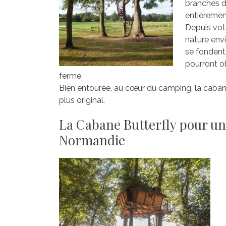
branches d’
entièrement
Depuis vot
nature envi
se fondent
pourront ob
ferme.
Bien entourée, au cœur du camping, la caban
plus original.
La Cabane Butterfly pour u
Normandie