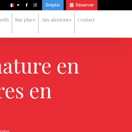
Emploi
Réserver
arifs
Sur place
Aux alentours
Contact
nature en
res en
ping