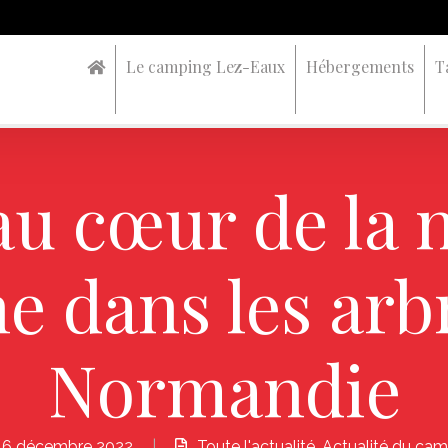
Le camping Lez-Eaux
Hébergements
T
u cœur de la 
e dans les arb
Normandie
16 décembre 2022
|
Toute l'actualité
,
Actualité du cam