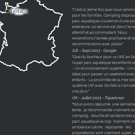
"C'est la 3ème fois que nous venons
pour les familles. Camping disposa
parc aquatique couvert et d'une pi
extérieure. Le service est dans l'e
attentif et accommodant. Nous
reviendrons l'année prochaine et le
recommandons avec plaisir."
S.B. - Sept 2023 - Google
"Que du bonheur pour un WE en fami
Super parc aquatique les enfants o
- Un environnement superbe - Un e
idéal pour passer un weekend avec
enfants - La proximité de la mer est
système VIP avec lits faits à l'arrivé
vrai plus."
I.M. - Juillet 2023 - Tripadvisor
"Nous avons séjourné, une semaine
tente , je recommande vraiment ce
camping , douche et sanitaire très p
parc aquatique au top. Vraiment u
ambiance calme , reposante . les
propriétaires sont vraiment super. a