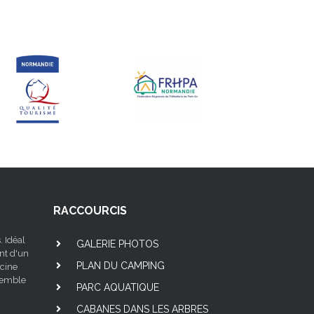
RACCOURCIS
. Idéal
GALERIE PHOTOS
nt d'un
PLAN DU CAMPING
scine
nsemble
PARC AQUATIQUE
CABANES DANS LES ARBRES