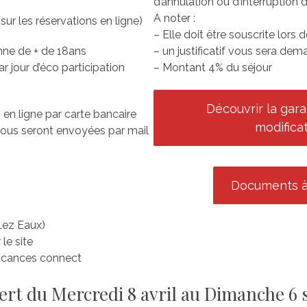
d’annulation ou d’interruption d
A noter :
sur les réservations en ligne)
– Elle doit être souscrite lors 
onne de + de 18ans
– un justificatif vous sera de
 jour d’éco participation
– Montant 4% du séjour
Découvrir la gara
en ligne par carte bancaire
modifica
 vous seront envoyées par mail
Documents à
Lez Eaux)
le site
cances connect
ert du Mercredi 8 avril au Dimanche 6