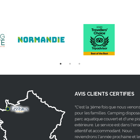
AVIS CLIENTS CERTIFIES
"C'est la 3ème fois que nous venons
pour les familles. Camping disposa
parc aquatique couvert et d'une pi
extérieure. Le service est dans l'e
attentif et accommodant. Nous
reviendrons l'année prochaine et le