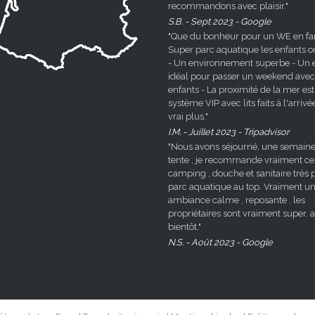
recommandons avec plaisir."
S.B. - Sept 2023 - Google
"Que du bonheur pour un WE en fami
Super parc aquatique les enfants o
- Un environnement superbe - Un e
idéal pour passer un weekend avec
enfants - La proximité de la mer est
système VIP avec lits faits à l'arrivé
vrai plus."
I.M. - Juillet 2023 - Tripadvisor
"Nous avons séjourné, une semaine
tente , je recommande vraiment ce
camping , douche et sanitaire très p
parc aquatique au top. Vraiment u
ambiance calme , reposante . les
propriétaires sont vraiment super. a
bientôt."
N.S. - Août 2023 - Google