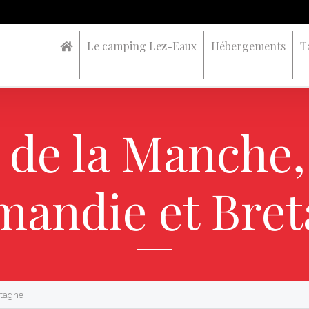
Le camping Lez-Eaux
Hébergements
T
e de la Manche,
andie et Bre
etagne