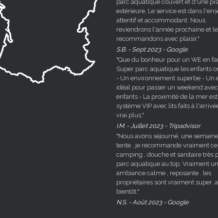
parc aquatique couvert et d'une pi
extérieure. Le service est dans l'e
attentif et accommodant. Nous
reviendrons l'année prochaine et le
recommandons avec plaisir."
S.B. - Sept 2023 - Google
"Que du bonheur pour un WE en fami
Super parc aquatique les enfants o
- Un environnement superbe - Un e
idéal pour passer un weekend avec
enfants - La proximité de la mer est
système VIP avec lits faits à l'arrivé
vrai plus."
I.M. - Juillet 2023 - Tripadvisor
"Nous avons séjourné, une semaine
tente , je recommande vraiment ce
camping , douche et sanitaire très p
parc aquatique au top. Vraiment u
ambiance calme , reposante . les
propriétaires sont vraiment super. a
bientôt."
N.S. - Août 2023 - Google