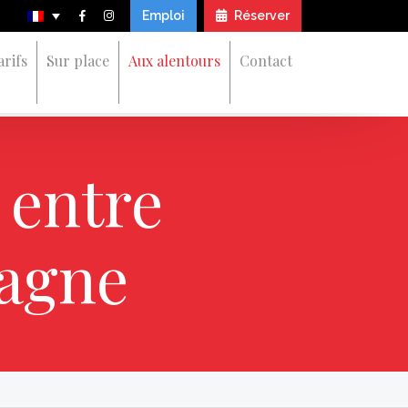
Emploi
Réserver
arifs
Sur place
Aux alentours
Contact
 entre
tagne