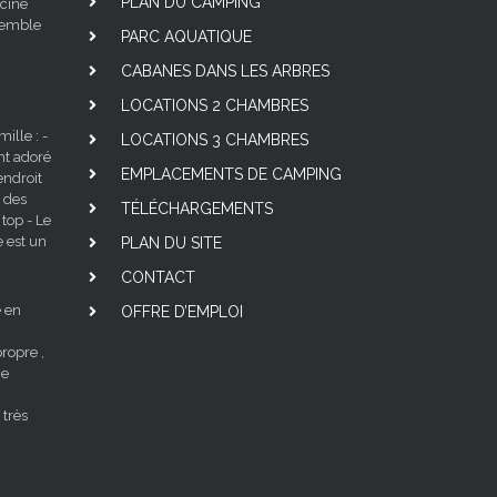
PLAN DU CAMPING
scine
nsemble
PARC AQUATIQUE
CABANES DANS LES ARBRES
LOCATIONS 2 CHAMBRES
lle : -
LOCATIONS 3 CHAMBRES
nt adoré
EMPLACEMENTS DE CAMPING
ndroit
 des
TÉLÉCHARGEMENTS
 top - Le
e est un
PLAN DU SITE
CONTACT
 en
OFFRE D’EMPLOI
ropre ,
ne
 très