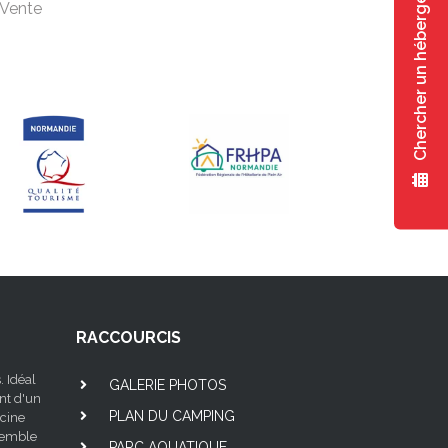
Chercher un hébergement
 Vente
RACCOURCIS
. Idéal
GALERIE PHOTOS
nt d'un
PLAN DU CAMPING
scine
nsemble
PARC AQUATIQUE