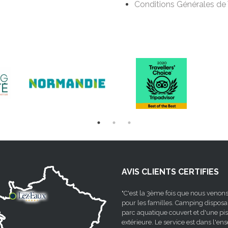
Conditions Générales de
AVIS CLIENTS CERTIFIES
"C'est la 3ème fois que nous venons
pour les familles. Camping disposa
parc aquatique couvert et d'une pi
extérieure. Le service est dans l'e