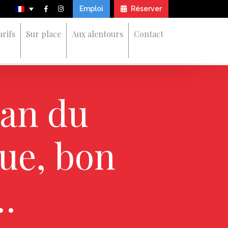
Emploi
Réserver
arifs
Sur place
Aux alentours
Contact
lan du
que, bon
…