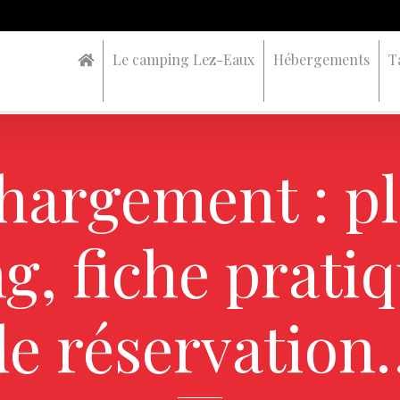
Le camping Lez-Eaux
Hébergements
T
hargement : p
, fiche prati
de réservation