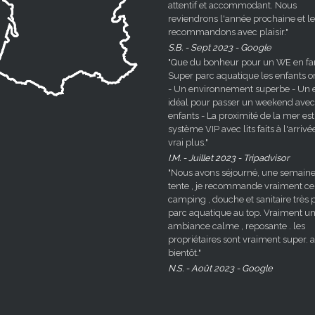
attentif et accommodant. Nous
reviendrons l'année prochaine et le
recommandons avec plaisir."
S.B. - Sept 2023 - Google
"Que du bonheur pour un WE en fami
Super parc aquatique les enfants o
- Un environnement superbe - Un e
idéal pour passer un weekend avec
enfants - La proximité de la mer est
système VIP avec lits faits à l'arrivé
vrai plus."
I.M. - Juillet 2023 - Tripadvisor
"Nous avons séjourné, une semaine
tente , je recommande vraiment ce
camping , douche et sanitaire très p
parc aquatique au top. Vraiment u
ambiance calme , reposante . les
propriétaires sont vraiment super. a
bientôt."
N.S. - Août 2023 - Google