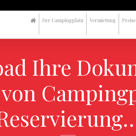
Der Campingplatz
Vermietung
Preise
ad Ihre Doku
 von Campingp
Reservierung