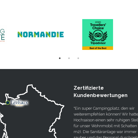
Zertifizierte
Kundenbewertungen
"Ein super Campingplatz, den wir
weiterempfehlen können! Wir hatte
Hochsaison einen sehr ruhigen Stel
für unser Wohnmobil mit Schatten 
m2). Die Sanitäranlage war immer 
sauber und das Personal durchge