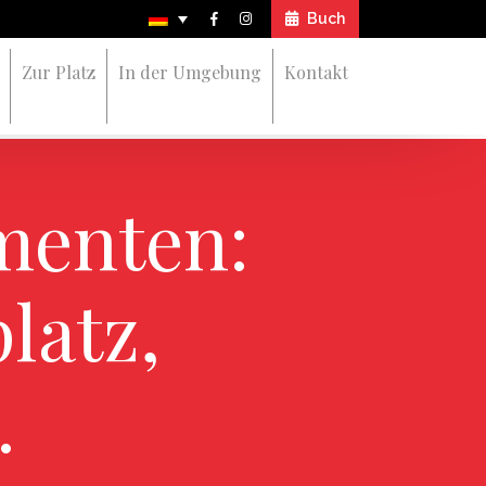
Buch
Zur Platz
In der Umgebung
Kontakt
menten:
latz,
…