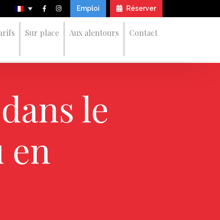
Emploi
Réserver
arifs
Sur place
Aux alentours
Contact
dans le
u en