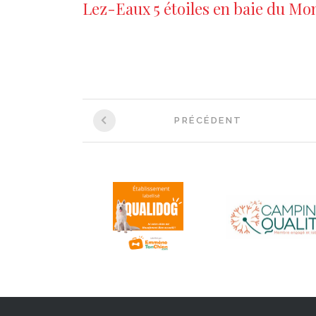
Lez-Eaux 5 étoiles en baie du Mo
Navigation
PRÉCÉDENT
entre
les
articles