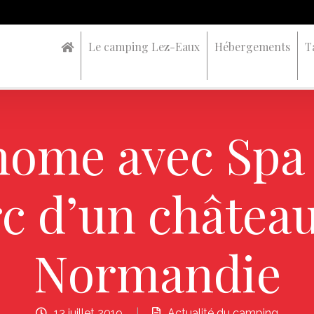
Le camping Lez-Eaux
Hébergements
T
home avec Spa 
c d’un châtea
Normandie
13 juillet 2019
|
Actualité du camping