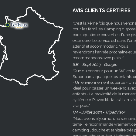
AVIS CLIENTS CERTIFIES
"C'est la 3ème fois que nous venons
pour les familles. Camping disposa
parc aquatique couvert et d'une pi
extérieure. Le service est dans l'e
attentif et accommodant. Nous
reviendrons l'année prochaine et le
recommandons avec plaisir."
S.B. - Sept 2023 - Google
"Que du bonheur pour un WE en fami
Super parc aquatique les enfants o
- Un environnement superbe - Un e
idéal pour passer un weekend avec
enfants - La proximité de la mer est
système VIP avec lits faits à l'arrivé
vrai plus."
I.M. - Juillet 2023 - Tripadvisor
"Nous avons séjourné, une semaine
tente , je recommande vraiment ce
camping , douche et sanitaire très p
parc aquatique au top. Vraiment u