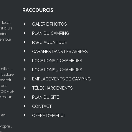
RACCOURCIS
. Idéal
GALERIE PHOTOS
nt d'un
PLAN DU CAMPING
scine
nsemble
PARC AQUATIQUE
CABANES DANS LES ARBRES
LOCATIONS 2 CHAMBRES
lle : -
LOCATIONS 3 CHAMBRES
nt adoré
EMPLACEMENTS DE CAMPING
ndroit
 des
TÉLÉCHARGEMENTS
 top - Le
e est un
PLAN DU SITE
CONTACT
 en
OFFRE D’EMPLOI
ropre ,
ne