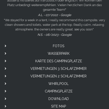
äusserst hilfsbereit auf französisch oder englisch. Wir können den
Platz unbedingt weiterempfehlen. Vielen herzlichen Dank an das
gesamte Team!"
A.L. - 07/2022 - Google
"We stayed for a week in a tent, I really recommend this campsite, very
clean showers and toilets, water park at the top. Really calm, relaxing
atmosphere. the owners are really great. see you soon"
N.S. - 08/2023 - Google
FOTOS
WASSERPARK
KARTE DES CAMPINGPLATZE
VERMIETUNGEN 3 SCHLAFZIMMER
VERMIETUNGEN 2 SCHLAFZIMMER
WHIRLPOOL
CAMPINGPLÄTZE
DOWNLOAD
SITE MAP