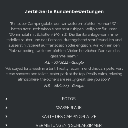
Zertifizierte Kundenbewertungen
"Ein super Campingplatz, den wir weiterempfehlen können! Wir
hatten trotz Hochsaison einen sehr ruhigen Stellplatz für unser
Wohnmobil mit Schatten (150 m2). Die Sanitäranlage war immer
tadellos sauber und das Personal durchgehend sehr freundlich und
äusserst hilfsbereit auf französisch oder englisch. Wir können den
Platz unbedingt weiterempfehlen. Vielen herzlichen Dank an das
gesamte Team!"
A.L. - 07/2022 - Google
"We stayed for a week in a tent, I really recommend this campsite, very
clean showers and toilets, water park at the top. Really calm, relaxing
atmosphere. the owners are really great. see you soon"
N.S. - 08/2023 - Google
FOTOS
WASSERPARK
KARTE DES CAMPINGPLATZE
VERMIETUNGEN 3 SCHLAFZIMMER