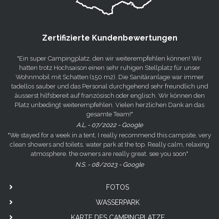
Zertifizierte Kundenbewertungen
"Ein super Campingplatz, den wir weiterempfehlen können! Wir
hatten trotz Hochsaison einen sehr ruhigen Stellplatz für unser
Wohnmobil mit Schatten (150 m2). Die Sanitäranlage war immer
tadellos sauber und das Personal durchgehend sehr freundlich und
äusserst hilfsbereit auf französisch oder englisch. Wir können den
Platz unbedingt weiterempfehlen. Vielen herzlichen Dank an das
gesamte Team!"
A.L. - 07/2022 - Google
"We stayed for a week in a tent, I really recommend this campsite, very
clean showers and toilets, water park at the top. Really calm, relaxing
atmosphere. the owners are really great. see you soon"
N.S. - 08/2023 - Google
FOTOS
WASSERPARK
KARTE DES CAMPINGPLATZE